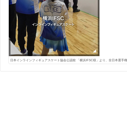
日本インラインフィギュアスケート協会公認校 「横浜IFSC様」より、全日本選手権