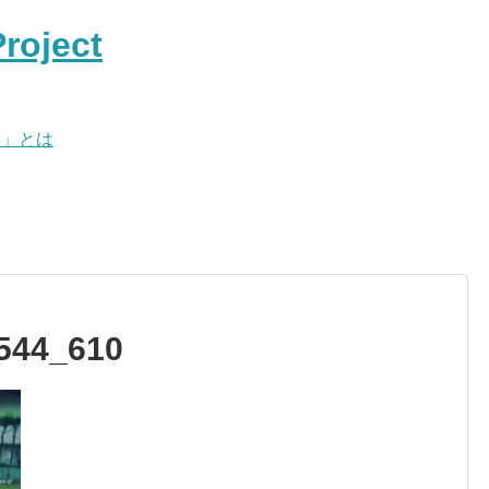
ト」とは
544_610