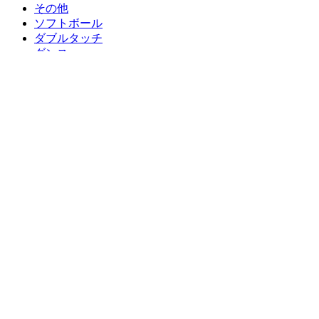
その他
ソフトボール
ダブルタッチ
ダンス
テニス
ドッジボール
バスケットボール
バレーボール
フットサル
マイライフスポーツ
マラソン
モトジムカーナ
ラグビー
ラクロス
レガッタ
体操
新体操
空手・カンフー
車椅子スポーツ
野球・ソフトボール