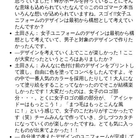
思っていました！蜂がボールを持っていることにそん
な意味も込められていたなんて☆このロゴマーク本当
いろんな想いが込められていますね。スゴイ!!女子ユ
ニフォームのデザインは最初から構想として考えてい
たんですか？
土田さん： 女子ユニフォームのデザインは最初から構
想として考えていて、男子と対象のデザインで作りた
かったんです。
―デザインを考えていく上でここが楽しかった！ここ
が大変だったというところはありましたか？
土田さん： みんなに色付け前のデザインをプリントし
て渡し、自由に色を塗ってコンペをしたんですよ。そ
の中で一番人気のカラーを採用したりして！大人にな
って塗り絵をすることってなかったのでそこが結構楽
しかったです！大変だったのは、女子のロゴ部
分・・・。とくに女子ロゴの眼の部分が、「アイシャ
ドーはもっとこう！」「まつ毛はもっとこんな風
に！」という感じで、女子のこだわりがすごかったで
す（笑）チームみんなで作っていき、少しづつカタチ
になっていくのが楽しかったですね。とても気に入っ
たものが出来てよかった！！
― 自分達で考えたデザインのユニフォームが完成して