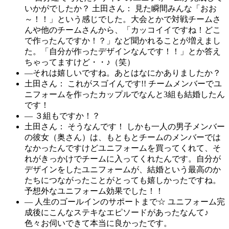
いかがでしたか？ 土田さん： 見た瞬間みんな「おお
～！！」という感じでした。大会とかで対戦チームさ
んや他のチームさんから、「カッコイイですね！どこ
で作ったんですか！？」など聞かれることが増えまし
た。「自分が作ったデザインなんです！！」とか答え
ちゃってますけど・・♪（笑）
―それは嬉しいですね。あとはなにかありましたか？
土田さん： これがスゴイんです!! チームメンバーでユ
ニフォームを作ったカップルでなんと3組も結婚したん
です！
― ３組もですか！？
土田さん： そうなんです！ しかも一人の男子メンバー
の彼女（奥さん）は、もともとチームのメンバーでは
なかったんですけどユニフォームを買ってくれて、そ
れがきっかけでチームに入ってくれたんです。自分が
デザインをしたユニフォームが、結婚という最高のか
たちにつながったことがとっても嬉しかったですね。
予想外なユニフォーム効果でした！！
― 人生のゴールインのサポートまで☆ ユニフォーム完
成後にこんなステキなエピソードがあったなんて♪ 
色々お伺いできて本当に良かったです。