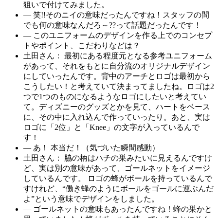
狙いで付けてみました。
― 笑!!そのニイの意味だったんですね！スタッフの間
でも何の意味なんだろ～??って話題だったんです！
― このユニフォームのデザインを作る上でのコンセプ
トやポイント、こだわりなどは？
土田さん： 最初にある程度元となる参考ユニフォーム
があって、それをもとに自分流のオリジナルデザイン
にしていったんです。背中のアーチとロゴは最初から
こうしたい！と考えていて決まってましたね。ロゴは2
つで1つのものになるようなロゴにしたいと考えてい
て。ディズニーのグッズとかを見て、ハートをベース
に、その中に入れ込んで作っていったり。あと、実は
ロゴに「2位」と「Knee」の文字が入っているんで
す！
― あ！ 本当だ！（気づいた瞬間感動）
土田さん： 脇の柄はハチの巣みたいに見えるんですけ
ど、実は別の意味があって、ゴールネットをイメージ
しているんです。 ロゴの蜂がボールを持っているんで
すけれど、“働き蜂のようにボールをゴールに運ぶんだ
よ”という意味でデザインをしました。
― ゴールネットの意味もあったんですね！蜂の巣かと